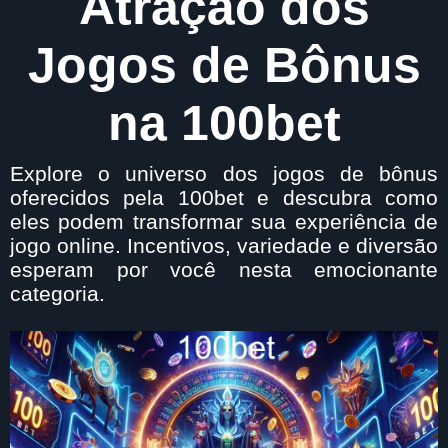
Atração dos
Jogos de Bônus
na 100bet
Explore o universo dos jogos de bônus
oferecidos pela 100bet e descubra como
eles podem transformar sua experiência de
jogo online. Incentivos, variedade e diversão
esperam por você nesta emocionante
categoria.