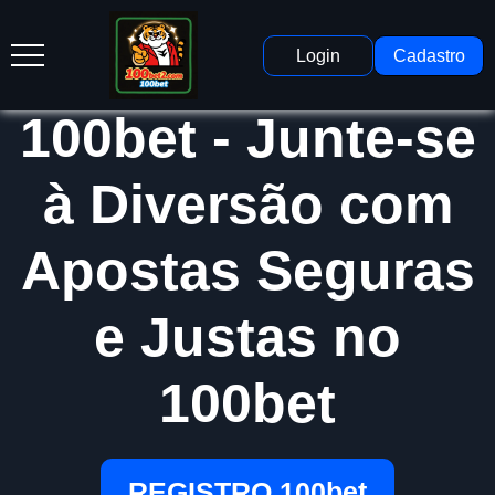
Login
Cadastro
100bet - Junte-se
à Diversão com
Apostas Seguras
e Justas no
100bet
REGISTRO 100bet