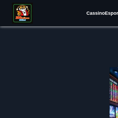
Cassino
Espor