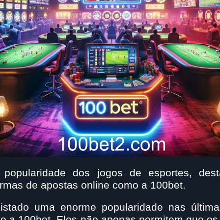
e popularidade dos jogos de esportes, dest
formas de apostas online como a 100bet.
istado uma enorme popularidade nas últim
o a 100bet. Eles não apenas permitem que os 