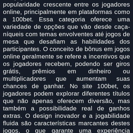
popularidade crescente entre os jogadores
online, principalmente em plataformas como
a 100bet. Essa categoria oferece uma
variedade de opções que vão desde caça-
níqueis com temas envolventes até jogos de
mesa que desafiam as habilidades dos
participantes. O conceito de bônus em jogos
online geralmente se refere a incentivos que
os jogadores recebem, podendo ser giros
grátis, prêmios em dinheiro ou
multiplicadores que aumentam suas
chances de ganhar. No site 100bet, os
jogadores podem explorar diferentes títulos
que não apenas oferecem diversão, mas
também a possibilidade real de ganhos
extras. O design inovador e a jogabilidade
fluida são características marcantes destes
jogos, o que garante uma experiência