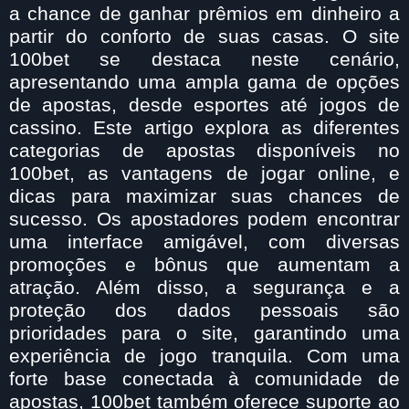
a chance de ganhar prêmios em dinheiro a
partir do conforto de suas casas. O site
100bet se destaca neste cenário,
apresentando uma ampla gama de opções
de apostas, desde esportes até jogos de
cassino. Este artigo explora as diferentes
categorias de apostas disponíveis no
100bet, as vantagens de jogar online, e
dicas para maximizar suas chances de
sucesso. Os apostadores podem encontrar
uma interface amigável, com diversas
promoções e bônus que aumentam a
atração. Além disso, a segurança e a
proteção dos dados pessoais são
prioridades para o site, garantindo uma
experiência de jogo tranquila. Com uma
forte base conectada à comunidade de
apostas, 100bet também oferece suporte ao